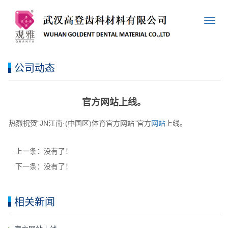
公司动态
官方网站上线。
热烈祝贺“JN江南·(中国区)体育官方网站”官方
网站
上线。
上一条：没有了！
下一条：没有了！
相关新闻